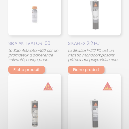
SIKA AKTIVATOR 100
SIKAFLEX 212 FC
Le Sika Aktivator-100 est un
Le Sikaflex®-212 FC est un
promoteur d'adhérence
mastic monocomposant
solvanté, conçu pour
pâteux qui polymérise sous
améliorer l'adhésion sur des
l'action de l'humidité de l'air.
surfaces non-poreuses
Ce produit est
Fiche produit
Fiche produit
comme le verre. Il nettoie et
particulièrement destiné à
prépare les surfaces avant
des applications
collage ou étanchéité. Ce
d'étanchéité intérieure des
produit, incolore, réagit à
bus, camions et caravanes
l'humidité pour laisser des
composants adhésifs,
permettant un collage
efficace. Il présente un
temps d'évaporation
rapide, est transparent
après application et est
polyvalent. Cependant, il
doit être utilisé seul, sans