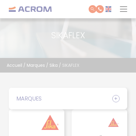
Panneau de gestion des cookies
SIKAFLEX
Accueil
/
Marques
/
Sika
/
SIKAFLEX
MARQUES