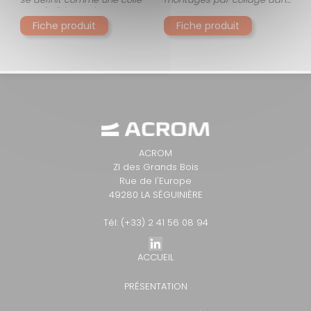
mastic à base de
le domaine de la
polymères hybrides STP
construction de véhicules
Fiche produit
Fiche produit
(Silane Terminated
Polymer). Il combine la force
d'adhésion d'un
polyuréthane avec la
résistance aux UV d'un
silicone, sans les
inconvénients de ces deux
technologies.
ACROM
ZI des Grands Bois
Rue de l'Europe
49280 LA SÉGUINIÈRE
Tél: (+33) 2 41 56 08 94
ACCUEIL
PRÉSENTATION