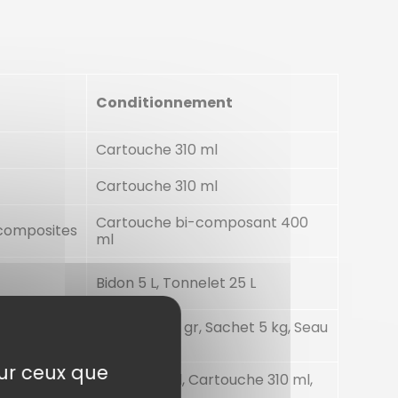
Conditionnement
Cartouche 310 ml
Cartouche 310 ml
Cartouche bi-composant 400
 composites
ml
Bidon 5 L, Tonnelet 25 L
Biberon 750 gr, Sachet 5 kg, Seau
30 kg
sur ceux que
x collages
Tube 200 ml, Cartouche 310 ml,
Seau 8 kg