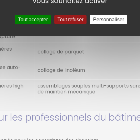
vous souhaitez activer
ono-
collage de mousses polyuréthanes
Tout accepter
Tout refuser
Personnaliser
mposant à
collage d'embouts de portails/clôtures
rupture
mères
collage de parquet
use auto-
collage de linoléum
ères high
assemblages souples multi-supports sans
de maintien mécanique
 les professionnels du bâtim