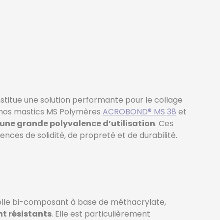
titue une solution performante pour le collage
 à nos mastics MS Polymères
ACROBOND® MS 38
et
une grande polyvalence d’utilisation
. Ces
nces de solidité, de propreté et de durabilité.
e colle bi-composant à base de méthacrylate,
t résistants
. Elle est particulièrement