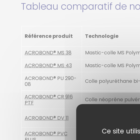
Tableau comparatif de no
Référence produit
Technologie
ACROBOND® MS 38
Mastic-colle MS Poly
ACROBOND® MS 43
Mastic-colle MS Poly
ACROBOND® PU 290-
Colle polyuréthane b
08
ACROBOND® CR 916
Colle néoprène pulvér
PTF
ACROBOND® DV 11
Colle vinylique spatula
Ce site uti
ACROBOND® PVC
Colle solvantée
PLUS