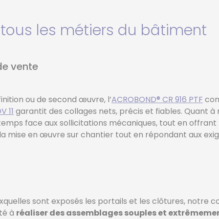
TE
tous les métiers du bâtiment
R
de vente
inition ou de second œuvre, l’
ACROBOND® CR 916 PTF
cons
V 11
garantit des collages nets, précis et fiables. Quant
 temps face aux sollicitations mécaniques, tout en offrant
 la mise en œuvre sur chantier tout en répondant aux exige
auxquelles sont exposés les portails et les clôtures, notr
ité à
réaliser des assemblages souples et extrêmemen