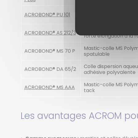
Colle polyuréthane m
ACROBOND® PU 101
composante réactive
Colle acrylique bi-co
ACROBOND® AS 212/3
forte élongation à la 
Mastic-colle MS Poly
ACROBOND® MS 70 P
spatulable
Colle dispersion aque
ACROBOND® DA 65/2
adhésive polyvalente
Mastic-colle MS Polym
ACROBOND® MS AAA
tack
Les avantages ACROM pour