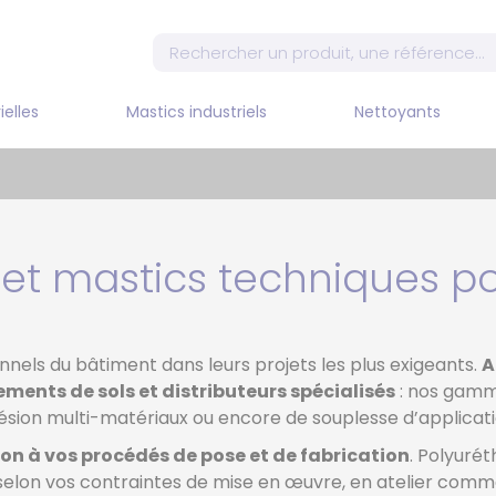
ielles
Mastics industriels
Nettoyants
MELA
PIST
COM
MASTIC MS POLYMERE
Nettoyants DILUANT
DECAPANT
PIST
MON
 et mastics techniques p
E
MASTIC PU
PIST
POSANT
SILICONE
COM
PISTO
ls du bâtiment dans leurs projets les plus exigeants.
A
COM
ements de sols et distributeurs spécialisés
: nos gamm
ésion multi-matériaux ou encore de souplesse d’applicati
PISTO
ATE
COM
on à vos procédés de pose et de fabrication
. Polyuré
ET BI-
PISTO
 selon vos contraintes de mise en œuvre, en atelier comm
COM