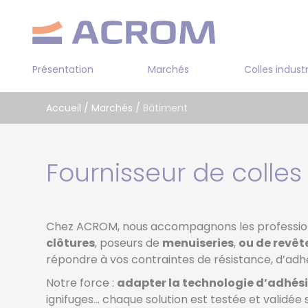
Panneau de gestion des cookies
Présentation
Marchés
Colles industr
Transport
Accueil
/
Marchés
/
Bâtiment
Industrie
ADHESIF 2 FACES
Bâtiment
Fournisseur de colles
COLLE PRE POLYMER
Cuir / textile
COLLE PUR BI-COM
COLLE SOLVANT
Chez ACROM, nous accompagnons les professionne
COLLE AQUEUSE
clôtures
, poseurs de
menuiseries
,
ou de revêt
répondre à vos contraintes de résistance, d’adh
COLLE CYANOACRYL
Notre force :
adapter la technologie d’adhési
COLLE EPOXY MONO 
ignifuges… chaque solution est testée et validée
COMPOSANTS