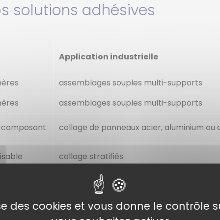
s solutions adhésives
Application industrielle
mères
assemblages souples multi-supports
mères
assemblages souples multi-supports
i-composant
collage de panneaux acier, aluminium ou
isable
collage stratifiés
ble
assemblages de bois
lise des cookies et vous donne le contrôle 
soudo-collage à froid de PVC rigide ou au
PVC/ABS