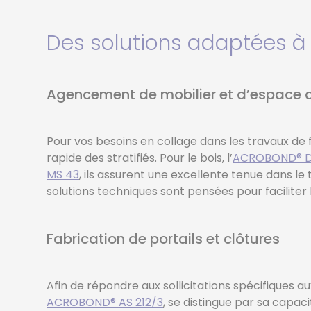
COLLE METHACRYLA
Des solutions adaptées à 
COLLE HOTMELT
PRIMAIRE PROMOTEU
D'ADHERENCE
Agencement de mobilier et d’espace 
Pour vos besoins en collage dans les travaux de f
rapide des stratifiés. Pour le bois, l’
ACROBOND® D
MS 43
, ils assurent une excellente tenue dans le
solutions techniques sont pensées pour faciliter
Fabrication de portails et clôtures
Afin de répondre aux sollicitations spécifiques 
ACROBOND® AS 212/3
, se distingue par sa capac