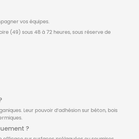
mpagner vos équipes.
ire (49) sous 48 à 72 heures, sous réserve de
?
aniques. Leur pouvoir d’adhésion sur béton, bois
ermiques.
iquement ?
 efficace sur surfaces prélaquées ou soumises