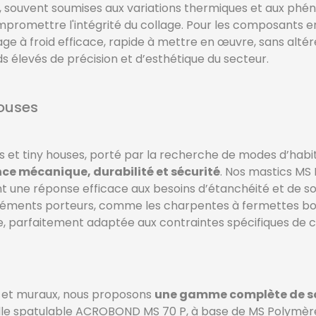
ouvent soumises aux variations thermiques et aux phénom
romettre l'intégrité du collage. Pour les composants en
age à froid efficace, rapide à mettre en œuvre, sans altér
ds élevés de précision et d’esthétique du secteur.
houses
t tiny houses, porté par la recherche de modes d’habita
ce mécanique, durabilité et sécurité
. Nos mastics M
une réponse efficace aux besoins d’étanchéité et de s
éments porteurs, comme les charpentes à fermettes bois, l
nne, parfaitement adaptée aux contraintes spécifiques de 
s et muraux, nous proposons
une gamme complète de so
colle spatulable ACROBOND MS 70 P, à base de MS Polymère