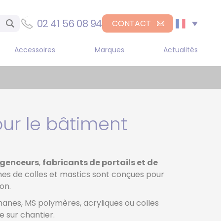
02 41 56 08 94
CONTACT
Accessoires
Marques
Actualités
NGEURS
Sika
OLET MANUEL MONO
DL Chemicals
POSANT
H.B. Fuller
OLET PNEUMATIQUE
O COMPOSANT
our le bâtiment
Medmix
OLET ELECTRIQUE MONO
POSANT
LET MANUEL BI
genceurs
,
fabricants de portails et de
POSANT
es de colles et mastics sont conçues pour
on.
LET PNEUMATIQUE BI
POSANT
thanes, MS polymères, acryliques ou colles
LET ELECTRIQUE BI
e sur chantier.
POSANT