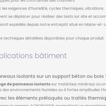
ppés pour les contraintes des chantiers.
les exigences d’humidité, cycles thermiques, vibrations.
ent se déplacer pour réaliser des tests sur site et acco
sont expédiés depuis notre entrepôt situé en Maine-et-Lo
hes techniques détaillées disponibles pour chaque produit.
plications bâtiment
panneaux isolants sur un support béton ou bois 
age de panneaux isolants
sur matériaux minéraux ou org
s des environnements humides ou à fortes amplitudes th
 avec les éléments prélaqués ou traités therm
comme la gamme ACROBOND
®
, permettent un assemblage