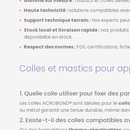
Gamme sur mesure :
mastics et colles dévelo
Haute technicité :
solutions compatibles avec 
Support technique terrain :
nos experts peuv
Stock local et livraison rapide :
nos produits 
disponibilité en stock.
Respect des normes :
FDS, certifications, fic
Colles et mastics pour ap
1. Quelle colle utiliser pour fixer des 
Les colles ACROBOND
®
sont idéales pour le
coll
ou métal garantit une tenue durable, même dan
2. Existe-t-il des colles compatibles
Oui. Nos formulations
thermo-réactivables
, 