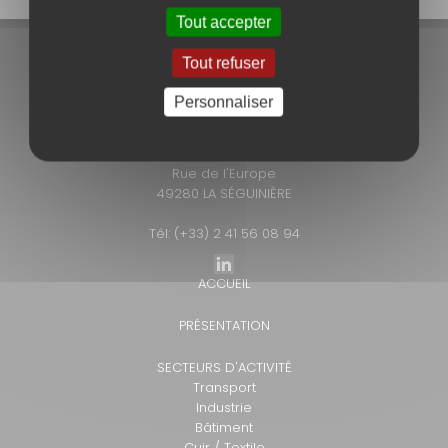
Tout accepter
Tout refuser
Personnaliser
ACROM
ZI des Grands Bois
Rue de l'Europe
49280 LA SÉGUINIÈRE
Tél: (+33) 2 41 56 08 94
ACCUEIL
PRÉSENTATION
SECTEURS D'ACTIVITÉ
Transport
Industrie
Bâtiment
Cuir / Textile