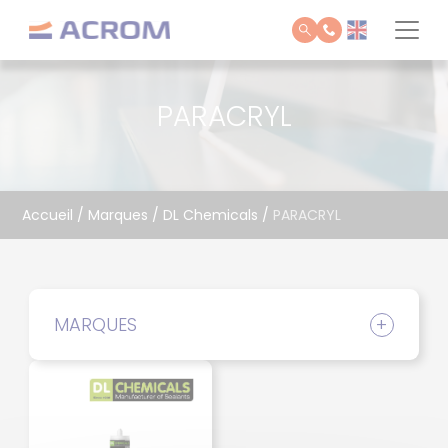
Panneau de gestion des cookies
PARACRYL
Accueil
/
Marques
/
DL Chemicals
/
PARACRYL
MARQUES