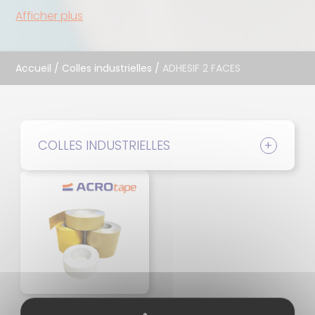
Afficher plus
Accueil
/
Colles industrielles
/
ADHESIF 2 FACES
COLLES INDUSTRIELLES
ACROTAPE AFT 399