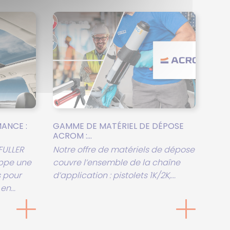
ANCE :
GAMME DE MATÉRIEL DE DÉPOSE
ACROM :...
FULLER
Notre offre de matériels de dépose
oppe une
couvre l’ensemble de la chaîne
 pour
d’application : pistolets 1K/2K,...
en...