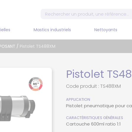
ielles
Mastics industriels
Nettoyants
MELA
MPOSANT
/
Pistolet TS488XM
PIST
COM
MASTIC MS POLYMERE
Nettoyants DILUANT
DECAPANT
PIST
MON
E
MASTIC PU
Pistolet TS4
PIST
POSANT
SILICONE
COM
Code produit : TS488XM
PISTO
APPLICATION
COM
Pistolet pneumatique pour ca
PISTO
ATE
COM
CARACTÉRISTIQUES GÉNÉRALES
Cartouche 600ml ratio 1:1
ET BI-
PISTO
COM