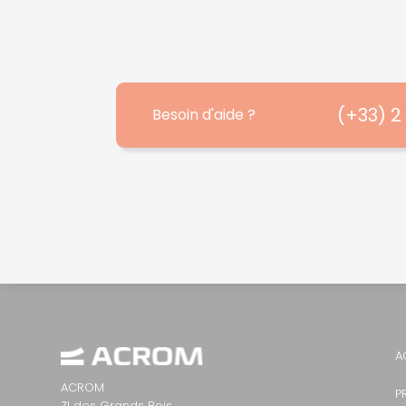
(+33) 2
Besoin d'aide ?
A
ACROM
P
ZI des Grands Bois