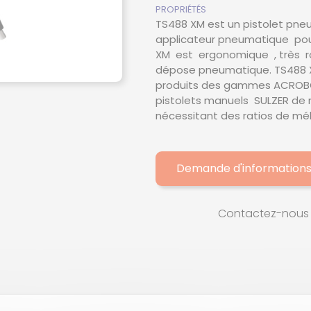
PROPRIÉTÉS
TE
TS488 XM est un pistolet pne
applicateur pneumatique pour
XM est ergonomique , très ro
R
dépose pneumatique. TS488 XM
produits des gammes ACROBO
pistolets manuels SULZER de 
nécessitant des ratios de mél
Demande d'information
Contactez-nous 