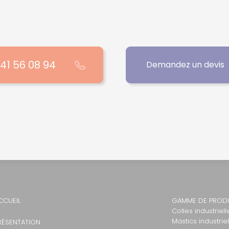
 41 56 08 94
Demandez un devis
CCUEIL
GAMME DE PROD
Colles industriell
Mastics industrie
RÉSENTATION