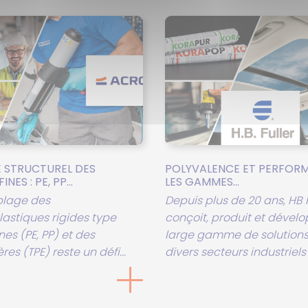
 STRUCTUREL DES
POLYVALENCE ET PERFORM
NES : PE, PP...
LES GAMMES...
blage des
Depuis plus de 20 ans, HB 
astiques rigides type
conçoit, produit et dével
nes (PE, PP) et des
large gamme de solutions
es (TPE) reste un défi...
divers secteurs industriels 