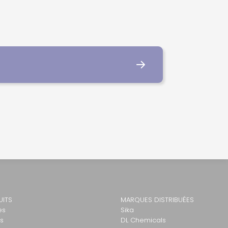
UITS
MARQUES DISTRIBUÉES
es
Sika
ls
DL Chemicals