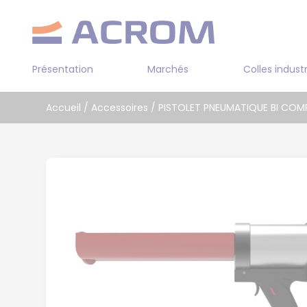
Panneau de gestion des cookies
Présentation
Marchés
Colles industr
Transport
Accueil
/
Accessoires
/
PISTOLET PNEUMATIQUE BI CO
Industrie
ADHESIF 2 FACES
Bâtiment
COLLE PRE POLYMER
Cuir / textile
COLLE PUR BI-COM
COLLE SOLVANT
COLLE AQUEUSE
COLLE CYANOACRYL
COLLE EPOXY MONO 
COMPOSANTS