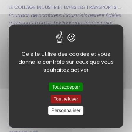
LE COLLAGE INDUSTRIEL DANS LES TRANSPORTS :...
Pourtant, de nombreux industriels restent fidèles
à la soudure ou au boulonnage, freinant ainsi
l'accélération de...
Ce site utilise des cookies et vous
donne le contrôle sur ceux que vous
souhaitez activer
Tout accepter
Tout refuser
COLLAGE STRUCTUREL DES POLYOLÉFINES : PE, PP...
Personnaliser
L’assemblage des thermoplastiques rigides type
polyoléfines (PE, PP) et des élastomères (TPE)