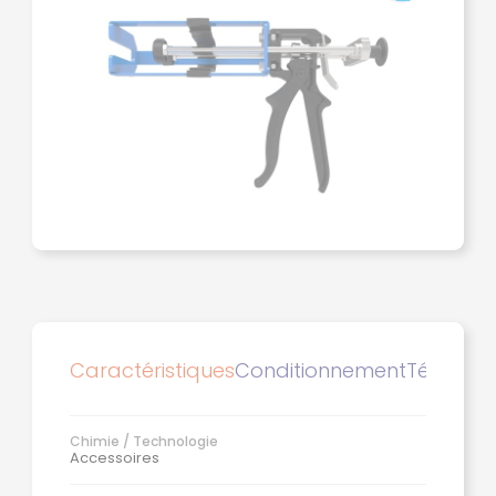
Caractéristiques
Conditionnement
Télécha
Chimie / Technologie
Accessoires