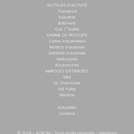
SECTEURS D'ACTIVITÉ
Transport
Industrie
Bâtiment
Cuir / Textile
GAMME DE PRODUITS
Colles industrielles
Mastics industriels
Adhésifs industriels
Nettoyants
Accessoires
MARQUES DISTRIBUÉES
Sika
DL Chemicals
H.B. Fuller
Medmix
Actualités
Contact
© 2024 - ACROM - Tous droits réservés -
Mentions