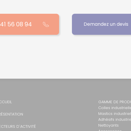
 41 56 08 94
Demandez un devis
CCUEIL
GAMME DE PROD
Colles industriell
Mastics industrie
RÉSENTATION
Adhésifs industri
Nettoyants
ECTEURS D'ACTIVITÉ