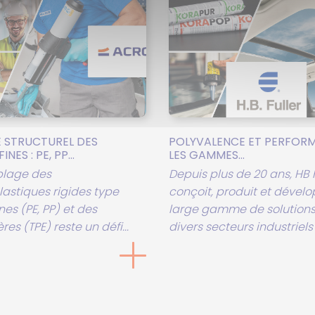
 STRUCTUREL DES
POLYVALENCE ET PERFORM
NES : PE, PP...
LES GAMMES...
blage des
Depuis plus de 20 ans, HB 
astiques rigides type
conçoit, produit et dével
nes (PE, PP) et des
large gamme de solutions
es (TPE) reste un défi...
divers secteurs industriels 