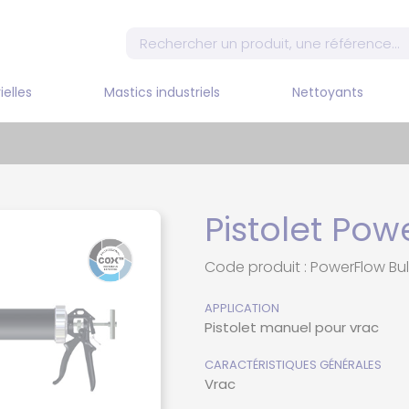
ielles
Mastics industriels
Nettoyants
MELA
PIST
COM
MASTIC MS POLYMERE
Nettoyants DILUANT
DECAPANT
PIST
MON
E
MASTIC PU
Pistolet Pow
PIST
POSANT
SILICONE
COM
Code produit : PowerFlow Bul
PISTO
APPLICATION
COM
Pistolet manuel pour vrac
PISTO
ATE
COM
CARACTÉRISTIQUES GÉNÉRALES
Vrac
ET BI-
PISTO
COM