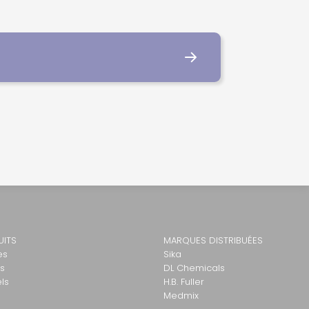
UITS
MARQUES DISTRIBUÉES
es
Sika
ls
DL Chemicals
els
H.B. Fuller
Medmix