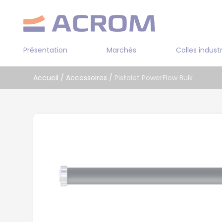
Panneau de gestion des cookies
Présentation
Marchés
Colles industr
Transport
Accueil
/
Accessoires
/
Pistolet PowerFlow Bulk
Industrie
ADHESIF 2 FACES
Bâtiment
COLLE PRE POLYMER
Cuir / textile
COLLE PUR BI-COM
COLLE SOLVANT
COLLE AQUEUSE
COLLE CYANOACRYL
COLLE EPOXY MONO 
COMPOSANTS