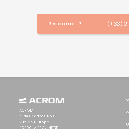
(+33) 2
Besoin d'aide ?
A
ACROM
P
ZI des Grands Bois
Rue de l'Europe
S
49280 LA SÉGUINIÈRE