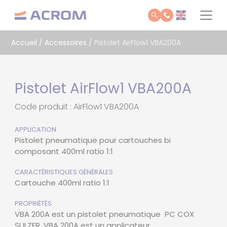
Panneau de gestion des cookies
Accueil
/
Accessoires
/
Pistolet AirFlow1 VBA200A
Pistolet AirFlow1 VBA200A
Code produit : AirFlow1 VBA200A
APPLICATION
Pistolet pneumatique pour cartouches bi
composant 400ml ratio 1:1
CARACTÉRISTIQUES GÉNÉRALES
Cartouche 400ml ratio 1:1
PROPRIÉTÉS
VBA 200A est un pistolet pneumatique PC COX
SULZER. VBA 200A est un applicateur