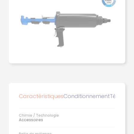
Caractéristiques
Conditionnement
Télécha
Chimie / Technologie
Accessoires
Ratio de mélange