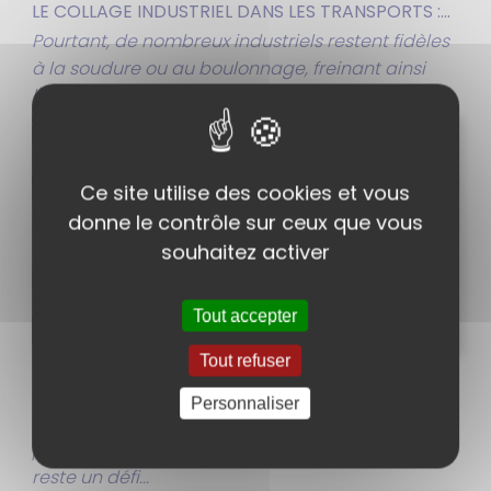
LE COLLAGE INDUSTRIEL DANS LES TRANSPORTS :...
Pourtant, de nombreux industriels restent fidèles
à la soudure ou au boulonnage, freinant ainsi
l'accélération de...
Ce site utilise des cookies et vous
donne le contrôle sur ceux que vous
souhaitez activer
Tout accepter
Tout refuser
COLLAGE STRUCTUREL DES POLYOLÉFINES : PE, PP...
Personnaliser
L’assemblage des thermoplastiques rigides type
polyoléfines (PE, PP) et des élastomères (TPE)
reste un défi...