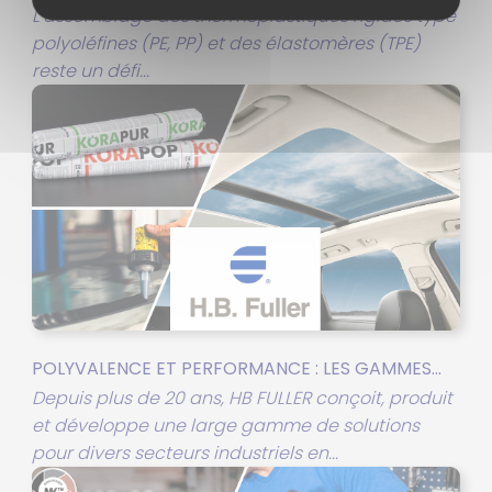
L’assemblage des thermoplastiques rigides type
polyoléfines (PE, PP) et des élastomères (TPE)
reste un défi...
POLYVALENCE ET PERFORMANCE : LES GAMMES...
Depuis plus de 20 ans, HB FULLER conçoit, produit
et développe une large gamme de solutions
pour divers secteurs industriels en...