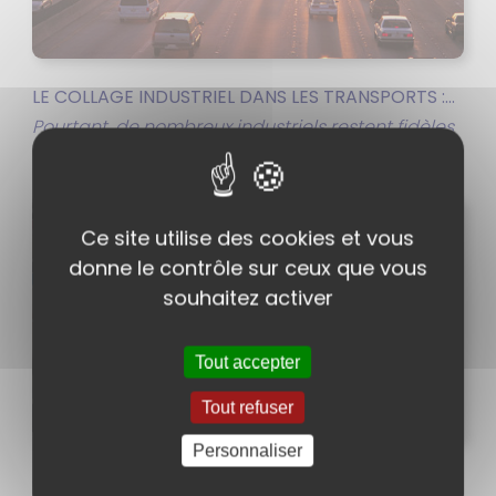
LE COLLAGE INDUSTRIEL DANS LES TRANSPORTS :...
Pourtant, de nombreux industriels restent fidèles
à la soudure ou au boulonnage, freinant ainsi
l'accélération de...
Ce site utilise des cookies et vous
donne le contrôle sur ceux que vous
souhaitez activer
Tout accepter
Tout refuser
Personnaliser
COLLAGE STRUCTUREL DES POLYOLÉFINES : PE, PP...